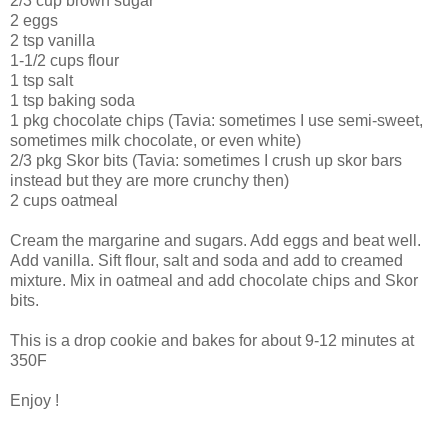
2/3 cup brown sugar
2 eggs
2 tsp vanilla
1-1/2 cups flour
1 tsp salt
1 tsp baking soda
1 pkg chocolate chips (Tavia: sometimes I use semi-sweet,
sometimes milk chocolate, or even white)
2/3 pkg Skor bits (Tavia: sometimes I crush up skor bars
instead but they are more crunchy then)
2 cups oatmeal
Cream the margarine and sugars. Add eggs and beat well.
Add vanilla. Sift flour, salt and soda and add to creamed
mixture. Mix in oatmeal and add chocolate chips and Skor
bits.
This is a drop cookie and bakes for about 9-12 minutes at
350F
Enjoy !