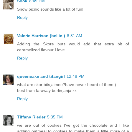
Sook
8:49 PM
Snow picnic sounds like a lot of fun!
Reply
Valerie Harrison (bellini)
8:31 AM
Adding the Skore buts would add that extra bit of
caramelized flavour I love.
Reply
queencake and titangirl
12:48 PM
what are skor bits,aimee?have never heard of them:)
best from faraway berlin,anja xx
Reply
Tiffany Rieder
5:35 PM
we are out of cookies I've got the chocolate and I like
adding oatmeal to cookies to make them a little more of a