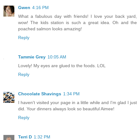
Gwen
4:16 PM
What a fabulous day with friends! I love your back yard,
wow! The kids station is such a great idea. Oh and the
poached salmon looks amazing!
Reply
Tammie Grey
10:05 AM
Lovely! My eyes are glued to the foods. LOL
Reply
Chocolate Shavings
1:34 PM
I haven't visited your page in a little while and I'm glad I just
did. Your dinners always look so beautiful Aimee!
Reply
Terri D
1:32 PM