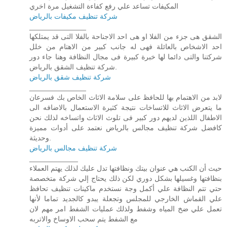
المكيفات تساعد علي رفع كفاءة التشغيل مرة اخري
شركة تنظيف مكيفات بالرياض
______________
الشقق هى جزء من الفلا او هى احد الاجناحة بالفلا التى قد يمتلكها
احد الاشخاص بالعائلة فهى له جانب كبير من الاهتام من خلل
شركتنا والتى دائما لها خبرة كبيرة فى مجال النظافة وهنا جاء دور
شركة تنظيف الشقق بالرياض.
شركة تنظيف شقق بالرياض
______________
لابد من الاهتمام بها للحافظ على سلامة الاثاث الخاص بك فسرعان
ما يتعرض الاثاث للاتساخات نتيجة كثيرة الاستعمال بالاضافه الى
الاطفال اللذين لديهم دور كبير فى تلوث الاثاث واتساخه لذلك نحن
كافضل شركة تنظيف مجالس بالرياض نعتمد على أدوات مميزة
وحديثة.
شركة تنظيف مجالس بالرياض
____________
حيث أن الكنب هي عنوان بيتك ونظافتها تدل عليك لذلك يهتم العملاء
بنظافتها وغسيلها بشكل دوري لكن ذلك يحتاج إلي شركة متخصصة
حتي تتم النظافة علي أكمل وجة نستخدم ماكينات تنظيف تحافظ
علي القماش الخارجي للمجلس وتجعلة يبدو كالجديد تماما لأنها
تعمل علي ضخ المياه وشفط ولذلك عمليات الشفط امر مهم لان
مع الشفط يتم سحب الاوساخ والاتربه