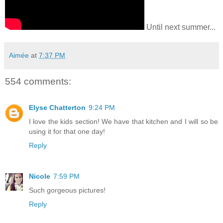
Until next summer...
Aimée
at
7:37 PM
554 comments:
Elyse Chatterton
9:24 PM
I love the kids section! We have that kitchen and I will so be
using it for that one day!
Reply
Nicole
7:59 PM
Such gorgeous pictures!
Reply