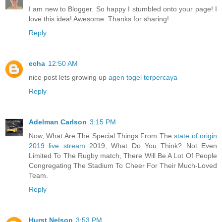
I am new to Blogger. So happy I stumbled onto your page! I
love this idea! Awesome. Thanks for sharing!
Reply
echa
12:50 AM
nice post lets growing up
agen togel terpercaya
Reply
Adelman Carlson
3:15 PM
Now, What Are The Special Things From The
state of origin
2019 live stream
2019, What Do You Think? Not Even
Limited To The Rugby match, There Will Be A Lot Of People
Congregating The Stadium To Cheer For Their Much-Loved
Team.
Reply
Hurst Nelson
3:53 PM