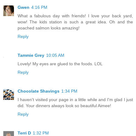
Gwen
4:16 PM
What a fabulous day with friends! I love your back yard,
wow! The kids station is such a great idea. Oh and the
poached salmon looks amazing!
Reply
Tammie Grey
10:05 AM
Lovely! My eyes are glued to the foods. LOL
Reply
Chocolate Shavings
1:34 PM
I haven't visited your page in a little while and I'm glad I just
did. Your dinners always look so beautiful Aimee!
Reply
Terri D
1:32 PM