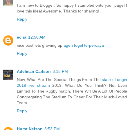
I am new to Blogger. So happy I stumbled onto your page! I
love this idea! Awesome. Thanks for sharing!
Reply
echa
12:50 AM
nice post lets growing up
agen togel terpercaya
Reply
Adelman Carlson
3:15 PM
Now, What Are The Special Things From The
state of origin
2019 live stream
2019, What Do You Think? Not Even
Limited To The Rugby match, There Will Be A Lot Of People
Congregating The Stadium To Cheer For Their Much-Loved
Team.
Reply
Hurst Nelson
3:53 PM