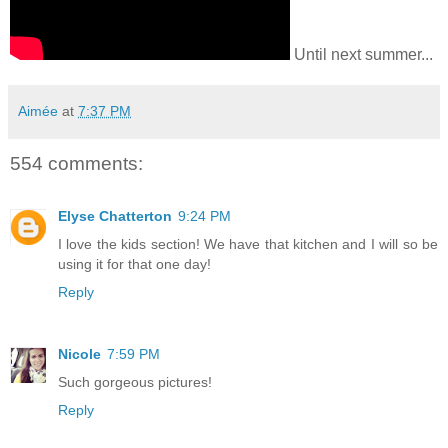
Until next summer...
Aimée
at
7:37 PM
554 comments:
Elyse Chatterton
9:24 PM
I love the kids section! We have that kitchen and I will so be
using it for that one day!
Reply
Nicole
7:59 PM
Such gorgeous pictures!
Reply