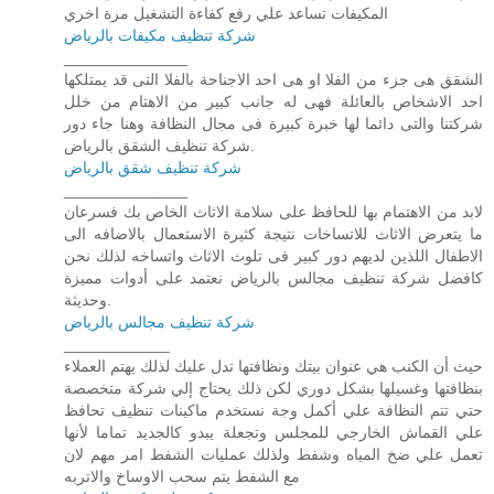
المكيفات تساعد علي رفع كفاءة التشغيل مرة اخري
شركة تنظيف مكيفات بالرياض
______________
الشقق هى جزء من الفلا او هى احد الاجناحة بالفلا التى قد يمتلكها
احد الاشخاص بالعائلة فهى له جانب كبير من الاهتام من خلل
شركتنا والتى دائما لها خبرة كبيرة فى مجال النظافة وهنا جاء دور
شركة تنظيف الشقق بالرياض.
شركة تنظيف شقق بالرياض
______________
لابد من الاهتمام بها للحافظ على سلامة الاثاث الخاص بك فسرعان
ما يتعرض الاثاث للاتساخات نتيجة كثيرة الاستعمال بالاضافه الى
الاطفال اللذين لديهم دور كبير فى تلوث الاثاث واتساخه لذلك نحن
كافضل شركة تنظيف مجالس بالرياض نعتمد على أدوات مميزة
وحديثة.
شركة تنظيف مجالس بالرياض
____________
حيث أن الكنب هي عنوان بيتك ونظافتها تدل عليك لذلك يهتم العملاء
بنظافتها وغسيلها بشكل دوري لكن ذلك يحتاج إلي شركة متخصصة
حتي تتم النظافة علي أكمل وجة نستخدم ماكينات تنظيف تحافظ
علي القماش الخارجي للمجلس وتجعلة يبدو كالجديد تماما لأنها
تعمل علي ضخ المياه وشفط ولذلك عمليات الشفط امر مهم لان
مع الشفط يتم سحب الاوساخ والاتربه