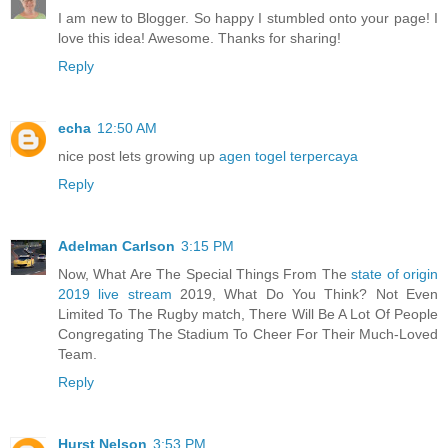
I am new to Blogger. So happy I stumbled onto your page! I
love this idea! Awesome. Thanks for sharing!
Reply
echa
12:50 AM
nice post lets growing up
agen togel terpercaya
Reply
Adelman Carlson
3:15 PM
Now, What Are The Special Things From The
state of origin
2019 live stream
2019, What Do You Think? Not Even
Limited To The Rugby match, There Will Be A Lot Of People
Congregating The Stadium To Cheer For Their Much-Loved
Team.
Reply
Hurst Nelson
3:53 PM