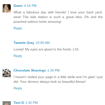
Gwen
4:16 PM
What a fabulous day with friends! I love your back yard,
wow! The kids station is such a great idea. Oh and the
poached salmon looks amazing!
Reply
Tammie Grey
10:05 AM
Lovely! My eyes are glued to the foods. LOL
Reply
Chocolate Shavings
1:34 PM
I haven't visited your page in a little while and I'm glad I just
did. Your dinners always look so beautiful Aimee!
Reply
Terri D
1:32 PM