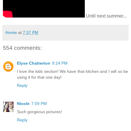
Until next summer...
Aimée
at
7:37 PM
554 comments:
Elyse Chatterton
9:24 PM
I love the kids section! We have that kitchen and I will so be
using it for that one day!
Reply
Nicole
7:59 PM
Such gorgeous pictures!
Reply