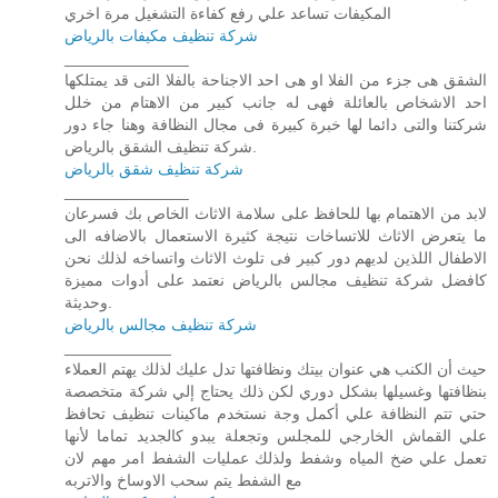
المكيفات تساعد علي رفع كفاءة التشغيل مرة اخري
شركة تنظيف مكيفات بالرياض
______________
الشقق هى جزء من الفلا او هى احد الاجناحة بالفلا التى قد يمتلكها
احد الاشخاص بالعائلة فهى له جانب كبير من الاهتام من خلل
شركتنا والتى دائما لها خبرة كبيرة فى مجال النظافة وهنا جاء دور
شركة تنظيف الشقق بالرياض.
شركة تنظيف شقق بالرياض
______________
لابد من الاهتمام بها للحافظ على سلامة الاثاث الخاص بك فسرعان
ما يتعرض الاثاث للاتساخات نتيجة كثيرة الاستعمال بالاضافه الى
الاطفال اللذين لديهم دور كبير فى تلوث الاثاث واتساخه لذلك نحن
كافضل شركة تنظيف مجالس بالرياض نعتمد على أدوات مميزة
وحديثة.
شركة تنظيف مجالس بالرياض
____________
حيث أن الكنب هي عنوان بيتك ونظافتها تدل عليك لذلك يهتم العملاء
بنظافتها وغسيلها بشكل دوري لكن ذلك يحتاج إلي شركة متخصصة
حتي تتم النظافة علي أكمل وجة نستخدم ماكينات تنظيف تحافظ
علي القماش الخارجي للمجلس وتجعلة يبدو كالجديد تماما لأنها
تعمل علي ضخ المياه وشفط ولذلك عمليات الشفط امر مهم لان
مع الشفط يتم سحب الاوساخ والاتربه