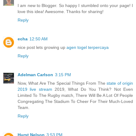
I am new to Blogger. So happy I stumbled onto your page! I
love this idea! Awesome. Thanks for sharing!
Reply
echa
12:50 AM
nice post lets growing up
agen togel terpercaya
Reply
Adelman Carlson
3:15 PM
Now, What Are The Special Things From The
state of origin
2019 live stream
2019, What Do You Think? Not Even
Limited To The Rugby match, There Will Be A Lot Of People
Congregating The Stadium To Cheer For Their Much-Loved
Team.
Reply
Hurst Nelson
3:53 PM