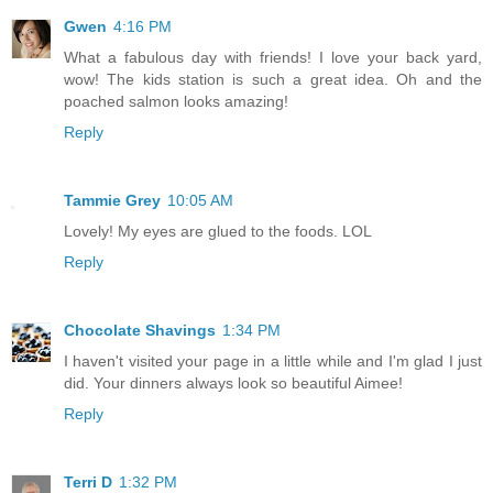
Gwen
4:16 PM
What a fabulous day with friends! I love your back yard,
wow! The kids station is such a great idea. Oh and the
poached salmon looks amazing!
Reply
Tammie Grey
10:05 AM
Lovely! My eyes are glued to the foods. LOL
Reply
Chocolate Shavings
1:34 PM
I haven't visited your page in a little while and I'm glad I just
did. Your dinners always look so beautiful Aimee!
Reply
Terri D
1:32 PM