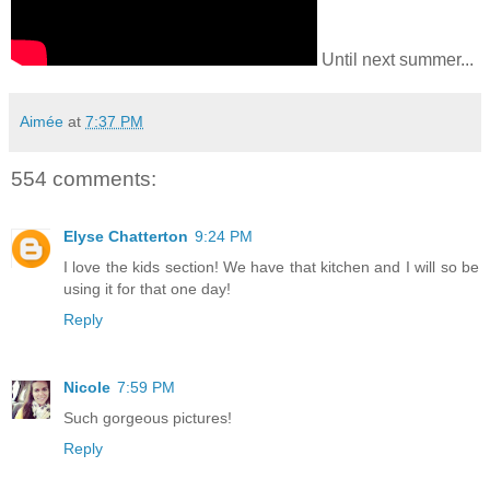
Until next summer...
Aimée
at
7:37 PM
554 comments:
Elyse Chatterton
9:24 PM
I love the kids section! We have that kitchen and I will so be
using it for that one day!
Reply
Nicole
7:59 PM
Such gorgeous pictures!
Reply