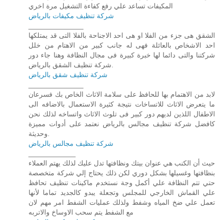
المكيفات تساعد علي رفع كفاءة التشغيل مرة اخري
شركة تنظيف مكيفات بالرياض
______________
الشقق هى جزء من الفلا او هى احد الاجناحة بالفلا التى قد يمتلكها
احد الاشخاص بالعائلة فهى له جانب كبير من الاهتام من خلل
شركتنا والتى دائما لها خبرة كبيرة فى مجال النظافة وهنا جاء دور
شركة تنظيف الشقق بالرياض.
شركة تنظيف شقق بالرياض
______________
لابد من الاهتمام بها للحافظ على سلامة الاثاث الخاص بك فسرعان
ما يتعرض الاثاث للاتساخات نتيجة كثيرة الاستعمال بالاضافه الى
الاطفال اللذين لديهم دور كبير فى تلوث الاثاث واتساخه لذلك نحن
كافضل شركة تنظيف مجالس بالرياض نعتمد على أدوات مميزة
وحديثة.
شركة تنظيف مجالس بالرياض
____________
حيث أن الكنب هي عنوان بيتك ونظافتها تدل عليك لذلك يهتم العملاء
بنظافتها وغسيلها بشكل دوري لكن ذلك يحتاج إلي شركة متخصصة
حتي تتم النظافة علي أكمل وجة نستخدم ماكينات تنظيف تحافظ
علي القماش الخارجي للمجلس وتجعلة يبدو كالجديد تماما لأنها
تعمل علي ضخ المياه وشفط ولذلك عمليات الشفط امر مهم لان
مع الشفط يتم سحب الاوساخ والاتربه