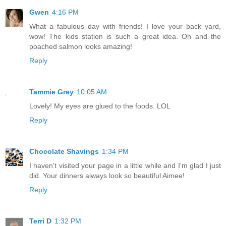
Gwen
4:16 PM
What a fabulous day with friends! I love your back yard,
wow! The kids station is such a great idea. Oh and the
poached salmon looks amazing!
Reply
Tammie Grey
10:05 AM
Lovely! My eyes are glued to the foods. LOL
Reply
Chocolate Shavings
1:34 PM
I haven't visited your page in a little while and I'm glad I just
did. Your dinners always look so beautiful Aimee!
Reply
Terri D
1:32 PM