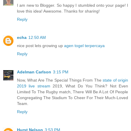
I am new to Blogger. So happy I stumbled onto your page! I
love this idea! Awesome. Thanks for sharing!
Reply
echa
12:50 AM
nice post lets growing up
agen togel terpercaya
Reply
Adelman Carlson
3:15 PM
Now, What Are The Special Things From The
state of origin
2019 live stream
2019, What Do You Think? Not Even
Limited To The Rugby match, There Will Be A Lot Of People
Congregating The Stadium To Cheer For Their Much-Loved
Team.
Reply
Hurst Nelson
3:53 PM