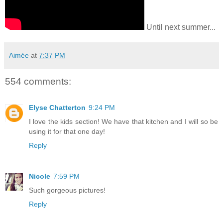
Until next summer...
Aimée
at
7:37 PM
554 comments:
Elyse Chatterton
9:24 PM
I love the kids section! We have that kitchen and I will so be
using it for that one day!
Reply
Nicole
7:59 PM
Such gorgeous pictures!
Reply