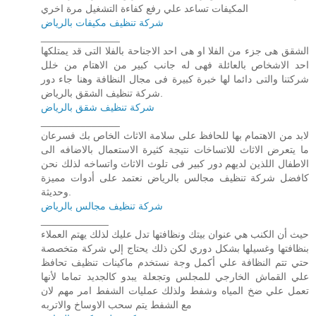
المكيفات تساعد علي رفع كفاءة التشغيل مرة اخري
شركة تنظيف مكيفات بالرياض
______________
الشقق هى جزء من الفلا او هى احد الاجناحة بالفلا التى قد يمتلكها
احد الاشخاص بالعائلة فهى له جانب كبير من الاهتام من خلل
شركتنا والتى دائما لها خبرة كبيرة فى مجال النظافة وهنا جاء دور
شركة تنظيف الشقق بالرياض.
شركة تنظيف شقق بالرياض
______________
لابد من الاهتمام بها للحافظ على سلامة الاثاث الخاص بك فسرعان
ما يتعرض الاثاث للاتساخات نتيجة كثيرة الاستعمال بالاضافه الى
الاطفال اللذين لديهم دور كبير فى تلوث الاثاث واتساخه لذلك نحن
كافضل شركة تنظيف مجالس بالرياض نعتمد على أدوات مميزة
وحديثة.
شركة تنظيف مجالس بالرياض
____________
حيث أن الكنب هي عنوان بيتك ونظافتها تدل عليك لذلك يهتم العملاء
بنظافتها وغسيلها بشكل دوري لكن ذلك يحتاج إلي شركة متخصصة
حتي تتم النظافة علي أكمل وجة نستخدم ماكينات تنظيف تحافظ
علي القماش الخارجي للمجلس وتجعلة يبدو كالجديد تماما لأنها
تعمل علي ضخ المياه وشفط ولذلك عمليات الشفط امر مهم لان
مع الشفط يتم سحب الاوساخ والاتربه