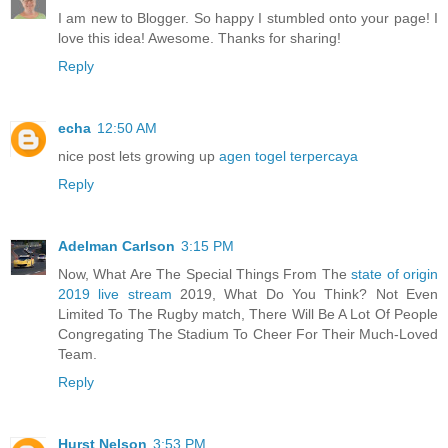
I am new to Blogger. So happy I stumbled onto your page! I
love this idea! Awesome. Thanks for sharing!
Reply
echa
12:50 AM
nice post lets growing up
agen togel terpercaya
Reply
Adelman Carlson
3:15 PM
Now, What Are The Special Things From The
state of origin
2019 live stream
2019, What Do You Think? Not Even
Limited To The Rugby match, There Will Be A Lot Of People
Congregating The Stadium To Cheer For Their Much-Loved
Team.
Reply
Hurst Nelson
3:53 PM