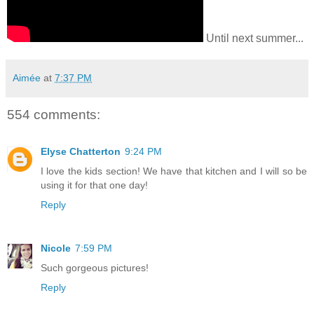
Until next summer...
Aimée
at
7:37 PM
554 comments:
Elyse Chatterton
9:24 PM
I love the kids section! We have that kitchen and I will so be
using it for that one day!
Reply
Nicole
7:59 PM
Such gorgeous pictures!
Reply