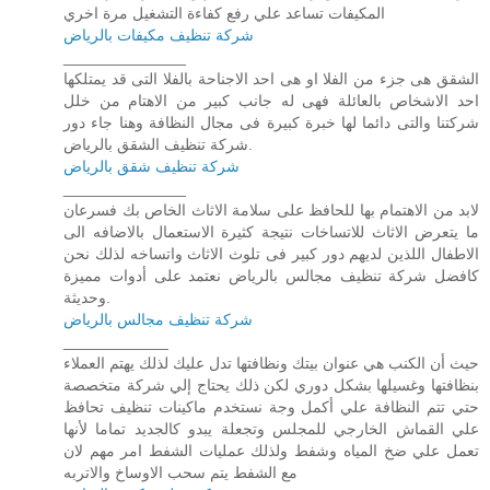
المكيفات تساعد علي رفع كفاءة التشغيل مرة اخري
شركة تنظيف مكيفات بالرياض
______________
الشقق هى جزء من الفلا او هى احد الاجناحة بالفلا التى قد يمتلكها
احد الاشخاص بالعائلة فهى له جانب كبير من الاهتام من خلل
شركتنا والتى دائما لها خبرة كبيرة فى مجال النظافة وهنا جاء دور
شركة تنظيف الشقق بالرياض.
شركة تنظيف شقق بالرياض
______________
لابد من الاهتمام بها للحافظ على سلامة الاثاث الخاص بك فسرعان
ما يتعرض الاثاث للاتساخات نتيجة كثيرة الاستعمال بالاضافه الى
الاطفال اللذين لديهم دور كبير فى تلوث الاثاث واتساخه لذلك نحن
كافضل شركة تنظيف مجالس بالرياض نعتمد على أدوات مميزة
وحديثة.
شركة تنظيف مجالس بالرياض
____________
حيث أن الكنب هي عنوان بيتك ونظافتها تدل عليك لذلك يهتم العملاء
بنظافتها وغسيلها بشكل دوري لكن ذلك يحتاج إلي شركة متخصصة
حتي تتم النظافة علي أكمل وجة نستخدم ماكينات تنظيف تحافظ
علي القماش الخارجي للمجلس وتجعلة يبدو كالجديد تماما لأنها
تعمل علي ضخ المياه وشفط ولذلك عمليات الشفط امر مهم لان
مع الشفط يتم سحب الاوساخ والاتربه