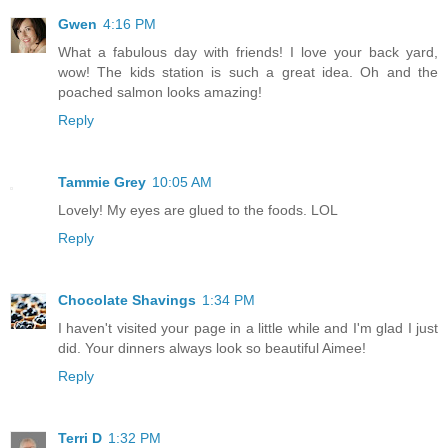
Gwen
4:16 PM
What a fabulous day with friends! I love your back yard,
wow! The kids station is such a great idea. Oh and the
poached salmon looks amazing!
Reply
Tammie Grey
10:05 AM
Lovely! My eyes are glued to the foods. LOL
Reply
Chocolate Shavings
1:34 PM
I haven't visited your page in a little while and I'm glad I just
did. Your dinners always look so beautiful Aimee!
Reply
Terri D
1:32 PM