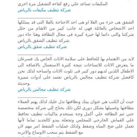
المكيفات تساعد علي رفع كفاءة التشغيل مرة اخري
شركة تنظيف مكيفات بالرياض
______________
الشقق هى جزء من الفلا او هى احد الاجناحة بالفلا التى قد يمتلكها
احد الاشخاص بالعائلة فهى له جانب كبير من الاهتام من خلل
شركتنا والتى دائما لها خبرة كبيرة فى مجال النظافة وهنا جاء دور
شركة تنظيف الشقق بالرياض.
شركة تنظيف شقق بالرياض
______________
لابد من الاهتمام بها للحافظ على سلامة الاثاث الخاص بك فسرعان
ما يتعرض الاثاث للاتساخات نتيجة كثيرة الاستعمال بالاضافه الى
الاطفال اللذين لديهم دور كبير فى تلوث الاثاث واتساخه لذلك نحن
كافضل شركة تنظيف مجالس بالرياض نعتمد على أدوات مميزة
وحديثة.
شركة تنظيف مجالس بالرياض
____________
حيث أن الكنب هي عنوان بيتك ونظافتها تدل عليك لذلك يهتم العملاء
بنظافتها وغسيلها بشكل دوري لكن ذلك يحتاج إلي شركة متخصصة
حتي تتم النظافة علي أكمل وجة نستخدم ماكينات تنظيف تحافظ
علي القماش الخارجي للمجلس وتجعلة يبدو كالجديد تماما لأنها
تعمل علي ضخ المياه وشفط ولذلك عمليات الشفط امر مهم لان
مع الشفط يتم سحب الاوساخ والاتربه