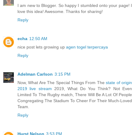
I am new to Blogger. So happy I stumbled onto your page! I
love this idea! Awesome. Thanks for sharing!
Reply
echa
12:50 AM
nice post lets growing up
agen togel terpercaya
Reply
Adelman Carlson
3:15 PM
Now, What Are The Special Things From The
state of origin
2019 live stream
2019, What Do You Think? Not Even
Limited To The Rugby match, There Will Be A Lot Of People
Congregating The Stadium To Cheer For Their Much-Loved
Team.
Reply
Hurst Nelson
3:53 PM