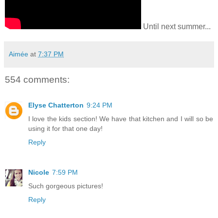
Until next summer...
Aimée
at
7:37 PM
554 comments:
Elyse Chatterton
9:24 PM
I love the kids section! We have that kitchen and I will so be
using it for that one day!
Reply
Nicole
7:59 PM
Such gorgeous pictures!
Reply