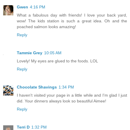
Gwen
4:16 PM
What a fabulous day with friends! I love your back yard,
wow! The kids station is such a great idea. Oh and the
poached salmon looks amazing!
Reply
Tammie Grey
10:05 AM
Lovely! My eyes are glued to the foods. LOL
Reply
Chocolate Shavings
1:34 PM
I haven't visited your page in a little while and I'm glad I just
did. Your dinners always look so beautiful Aimee!
Reply
Terri D
1:32 PM